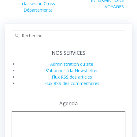
de
INFORMATIONS
précédent :
classés au Cross
suivant :
VOYAGES
l’article
Départemental
Recherche
pour
:
NOS SERVICES
Administration du site
S’abonner à la NewsLetter
Flux RSS des articles
Flux RSS des commentaires
Agenda