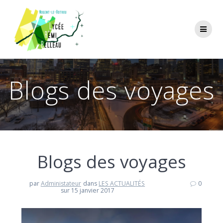
Skip
to
content
Blogs des voyages
Blogs des voyages
par
Administateur
dans
LES ACTUALITÉS
0
sur 15 janvier 2017