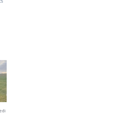
ts
e
edi