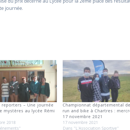
mise du prix décerné au Lycée pour la 2ème place des résulta
te journée.
 reporters – Une journée
Championnat départemental d
de mystères au lycée Rémi
run and bike à Chartres : mercr
17 novembre 2021
bre 2018
17 novembre 2021
vénements"
Dans "L'Association Sportive"