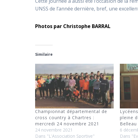
Cette journée a aussi été l’occasion de la re
UNSS de l’année dernière, bref, une excellen
Photos par Christophe BARRAL
Similaire
Championnat départemental de
Lycéens
cross country à Chartres :
pleine 
mercredi 24 novembre 2021
Belleau
24 novembre 2021
6 décem
Dans "L'Association Sportive"
Dans "E