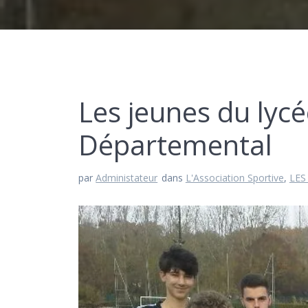
Les jeunes du lycé
Départemental
par
Administateur
dans
L'Association Sportive
,
LES