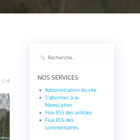
Recherche
pour
:
NOS SERVICES
0
Administration du site
S’abonner à la
NewsLetter
Flux RSS des articles
Flux RSS des
commentaires