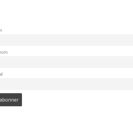
m
nom
il