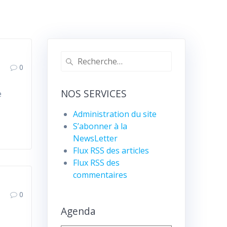
Recherche
0
pour
:
NOS SERVICES
e
Administration du site
S’abonner à la
NewsLetter
Flux RSS des articles
Flux RSS des
commentaires
0
Agenda