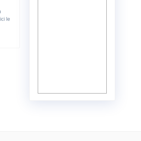
n
ci le