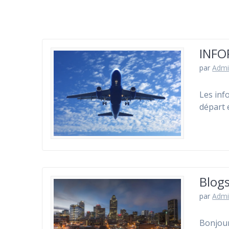
INFO
par
Admi
Les inf
départ 
Blog
par
Admi
Bonjour