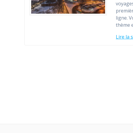
voyages
premièr
ligne. 
thème e
Lire la 