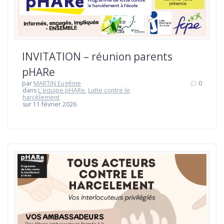
INVITATION – réunion parents
pHARe
par
MARTIN Eugénie
0
dans
L'equipe pHARe
,
Lutte contre le
harcèlement
sur 11 février 2026