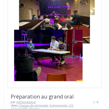
Préparation au grand oral
par
Administateur
0
dans
Classes de terminale
,
Evénements
,
LES
ACTUALITÉS
,
Presse