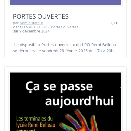
PORTES OUVERTES
par
Administateur
0
dans
LES ACTUALITÉS
,
Portes ouvertes
sur 9 décembre 2024
Le dispositif « Portes ouvertes » du LPO Remi Belleau
se déroulera le vendredi 28 février 2025 de 17h à 20h.