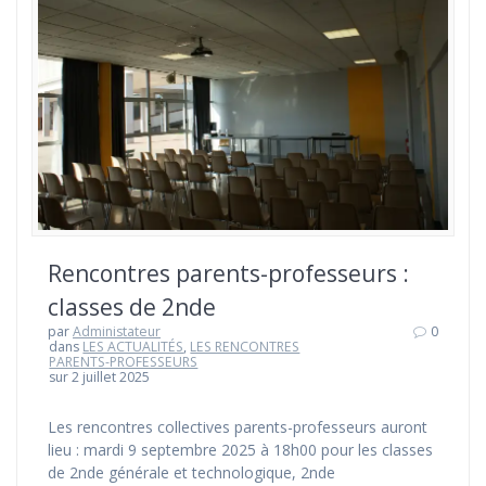
Rencontres parents-professeurs :
classes de 2nde
par
Administateur
0
dans
LES ACTUALITÉS
,
LES RENCONTRES
PARENTS-PROFESSEURS
sur 2 juillet 2025
Les rencontres collectives parents-professeurs auront
lieu : mardi 9 septembre 2025 à 18h00 pour les classes
de 2nde générale et technologique, 2nde