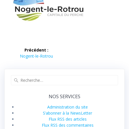
Navigation
Précédent :
de
Article
Nogent-le-Rotrou
précédent :
l’article
Recherche
pour
:
NOS SERVICES
Administration du site
S’abonner à la NewsLetter
Flux RSS des articles
Flux RSS des commentaires