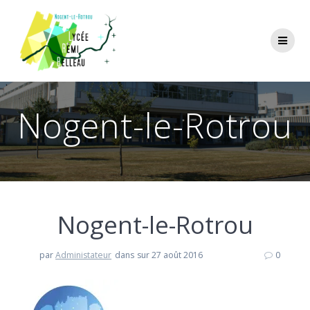
Skip
to
content
Nogent-le-Rotrou
Nogent-le-Rotrou
par
Administateur
dans
sur 27 août 2016
0