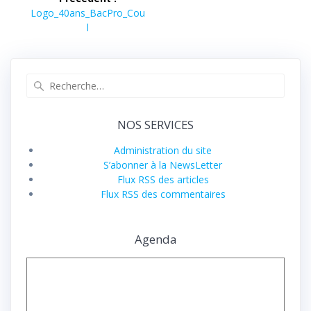
de
Article
Logo_40ans_BacPro_Cou
précédent :
l
l’article
Recherche
pour
:
NOS SERVICES
Administration du site
S’abonner à la NewsLetter
Flux RSS des articles
Flux RSS des commentaires
Agenda