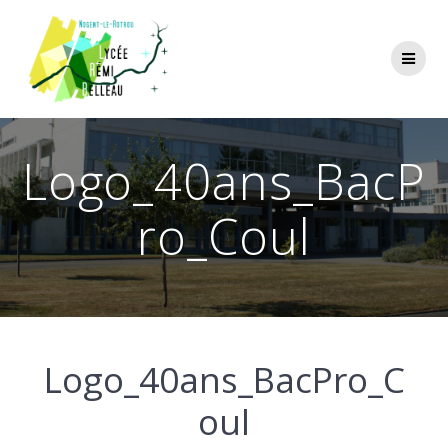
Skip
to
content
Logo_40ans_BacP
ro_Coul
Logo_40ans_BacPro_C
oul