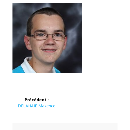
Navigation
Précédent :
de
Article
DELAHAIE Maxence
précédent :
l’article