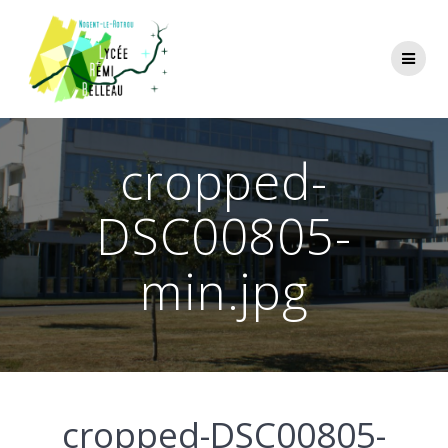
Skip
to
content
cropped-
DSC00805-
min.jpg
cropped-DSC00805-