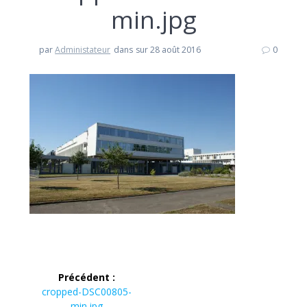
min.jpg
par
Administateur
dans
sur 28 août 2016
0
Navigation
Précédent :
de
Article
cropped-DSC00805-
précédent :
min.jpg