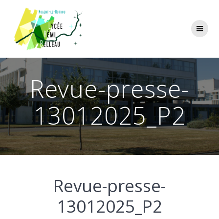
Skip
to
content
Revue-presse-
13012025_P2
Revue-presse-
13012025_P2