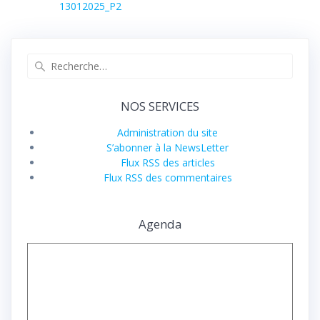
précédent :
13012025_P2
l’article
Recherche
pour
:
NOS SERVICES
Administration du site
S’abonner à la NewsLetter
Flux RSS des articles
Flux RSS des commentaires
Agenda