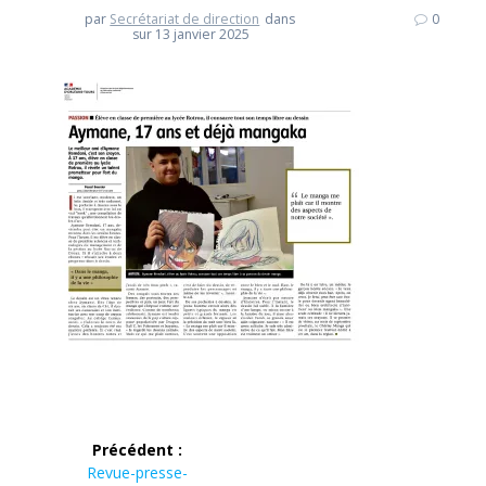
par
Secrétariat de direction
dans
0
sur 13 janvier 2025
Navigation
Précédent :
de
Article
Revue-presse-