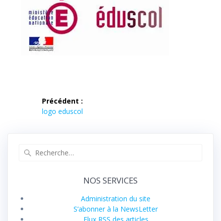
Navigation
Précédent :
de
Article
logo eduscol
précédent :
l’article
Recherche
pour
:
NOS SERVICES
Administration du site
S’abonner à la NewsLetter
Flux RSS des articles