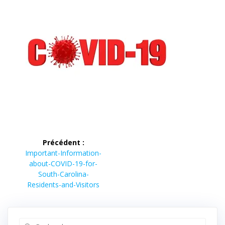
Navigation
Précédent :
de
Article
Important-Information-
précédent :
about-COVID-19-for-
l’article
South-Carolina-
Residents-and-Visitors
Recherche