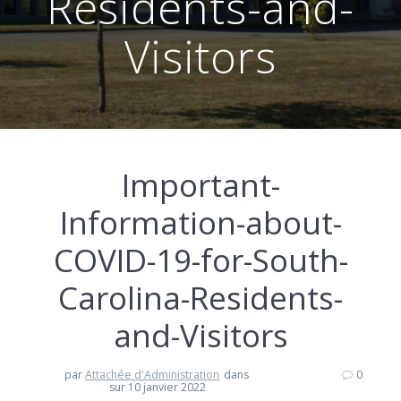
Residents-and-
Visitors
Important-
Information-about-
COVID-19-for-South-
Carolina-Residents-
and-Visitors
par
Attachée d'Administration
dans
0
sur 10 janvier 2022