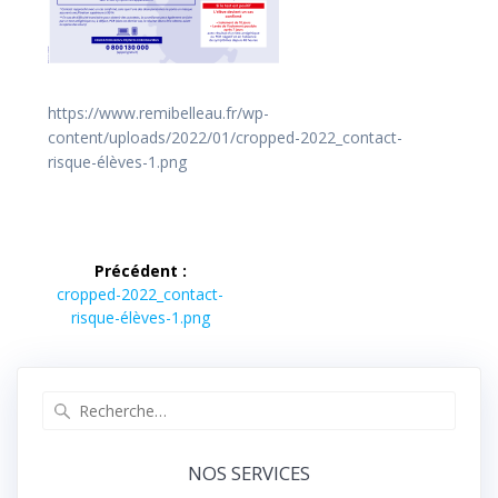
https://www.remibelleau.fr/wp-
content/uploads/2022/01/cropped-2022_contact-
risque-élèves-1.png
Navigation
Précédent :
de
Article
cropped-2022_contact-
précédent :
risque-élèves-1.png
l’article
Recherche
pour
:
NOS SERVICES