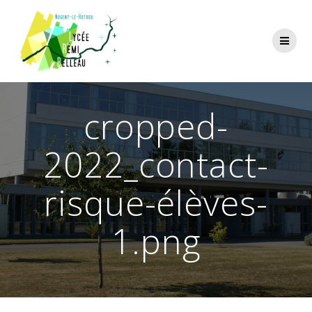
Skip
to
content
cropped-
2022_contact-
risque-élèves-
1.png