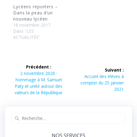
Lycéens reporters –
Dans la peau d’un
nouveau lycéen
18 novembre 2017
Dans "LES
ACTUALITÉS"
Navigation
Précédent :
Suivant :
de
Article
2 novembre 2020 :
Article
Accueil des élèves à
précédent :
hommage à M. Samuel
suivant :
compter du 25 janvier
l’article
Paty et unité autour des
2021
valeurs de la République
Recherche
pour
:
NOS SERVICES