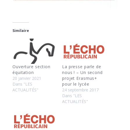
Similaire
Ouverture section
La presse parle de
équitation
nous ! – Un second
20 janvier 2021
projet Erasmus+
Dans "LES
pour le lycée
ACTUALITÉS"
24 septembre 2017
Dans "LES
ACTUALITÉS"