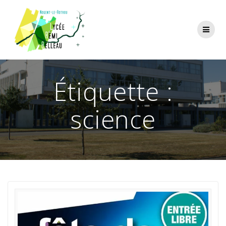
Skip
to
content
Étiquette :
science