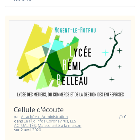
Cellule d’écoute
par
Attachée d'Administration
0
dans
Le fil d'infos Coronavirus
,
LES
ACTUALITÉS
,
Ma scolarité à la maison
sur 2 avril 2020