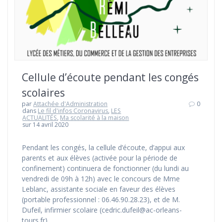
Cellule d’écoute pendant les congés
scolaires
par
Attachée d'Administration
0
dans
Le fil d'infos Coronavirus
,
LES
ACTUALITÉS
,
Ma scolarité à la maison
sur 14 avril 2020
Pendant les congés, la cellule d’écoute, d’appui aux
parents et aux élèves (activée pour la période de
confinement) continuera de fonctionner (du lundi au
vendredi de 09h à 12h) avec le concours de Mme
Leblanc, assistante sociale en faveur des élèves
(portable professionnel : 06.46.90.28.23), et de M.
Dufeil, infirmier scolaire (cedric.dufeil@ac-orleans-
tours.fr).