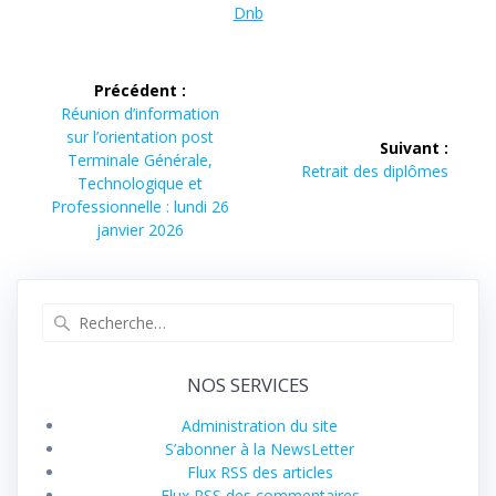
Dnb
Navigation
Précédent :
de
Article
Réunion d’information
précédent :
sur l’orientation post
Suivant :
l’article
Terminale Générale,
Article
Retrait des diplômes
Technologique et
suivant :
Professionnelle : lundi 26
janvier 2026
Recherche
pour
:
NOS SERVICES
Administration du site
S’abonner à la NewsLetter
Flux RSS des articles
Flux RSS des commentaires