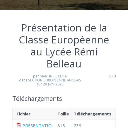
Présentation de la
Classe Européenne
au Lycée Rémi
Belleau
par
MARTIN Eugénie
0
dans
SECTION EUROPEENNE ANGLAIS
sur 29 avril 2025
Téléchargements
Fichier
Taille
Téléchargements
PRESENTATIO
813
239