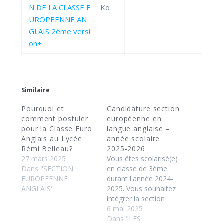
N DE LA CLASSE E
Ko
UROPEENNE AN
GLAIS 2ème versi
on+
Similaire
Pourquoi et
Candidature section
comment postuler
européenne en
pour la Classe Euro
langue anglaise –
Anglais au Lycée
année scolaire
Rémi Belleau?
2025-2026
27 mars 2025
Vous êtes scolarisé(e)
Dans "SECTION
en classe de 3ème
EUROPEENNE
durant l'année 2024-
ANGLAIS"
2025. Vous souhaitez
intégrer la section
européenne en langue
6 mai 2025
anglaise en classe de
Dans "LES