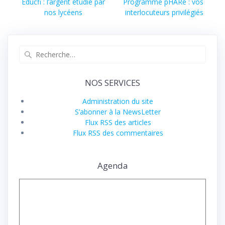
de
Article
Article
Educfi : l’argent étudié par
Programme pHARe : vos
compléter et
précédent :
suivant :
nos lycéens
interlocuteurs privilégiés
transmettre votre…
l’article
Recherche
pour
:
NOS SERVICES
Administration du site
S’abonner à la NewsLetter
Flux RSS des articles
Flux RSS des commentaires
Agenda