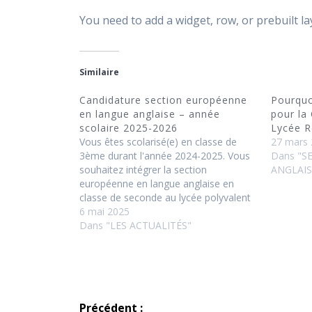
You need to add a widget, row, or prebuilt l
Similaire
Candidature section européenne
Pourquo
en langue anglaise – année
pour la
scolaire 2025-2026
Lycée R
Vous êtes scolarisé(e) en classe de
27 mars
3ème durant l'année 2024-2025. Vous
Dans "S
souhaitez intégrer la section
ANGLAIS
européenne en langue anglaise en
classe de seconde au lycée polyvalent
Remi Belleau pour la rentrée 2025. Il
6 mai 2025
vous appartient de télécharger le
Dans "LES ACTUALITÉS"
dossier : Dossier candidature ANGLAIS
Vous voudrez bien compléter et
transmettre votre…
Navigation
Précédent :