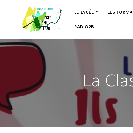
Skip
to
LE LYCÉE
LES FORM
content
RADIO2B
La Cla