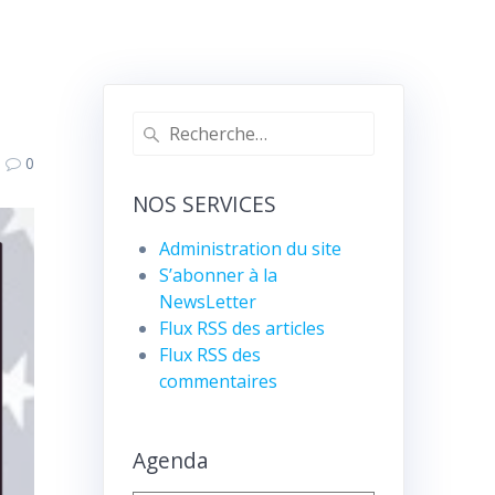
Recherche
pour
0
:
NOS SERVICES
Administration du site
S’abonner à la
NewsLetter
Flux RSS des articles
Flux RSS des
commentaires
Agenda