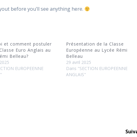
ayout before you’ll see anything here.
i et comment postuler
Présentation de la Classe
 Classe Euro Anglais au
Européenne au Lycée Rémi
émi Belleau?
Belleau
 2025
29 avril 2025
ECTION EUROPEENNE
Dans "SECTION EUROPEENNE
"
ANGLAIS"
Suiv