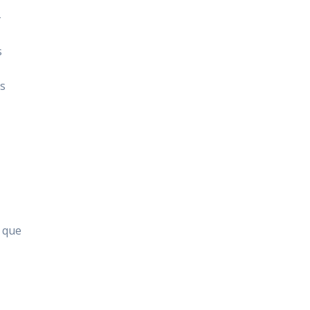
-
s
is
t que