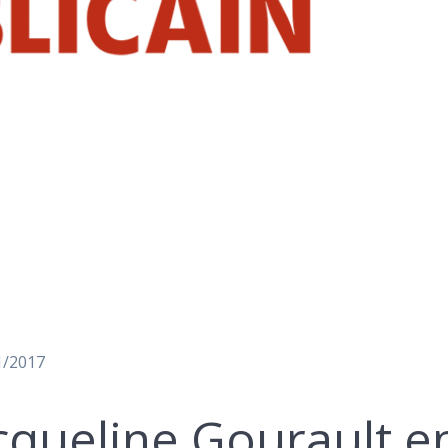
01/2017
acqueline Gourault e