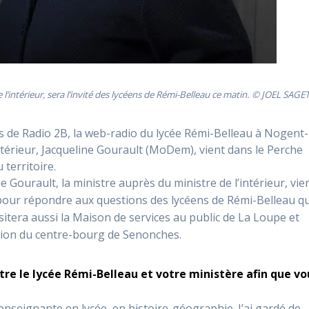
l’intérieur, sera l’invité des lycéens de Rémi-Belleau ce matin. © JOEL SAGE
s de Radio 2B, la web-radio du lycée Rémi-Belleau à Nogent-
Intérieur, Jacqueline Gourault (MoDem), vient dans le Perche
territoire.
Gourault, la ministre auprès du ministre de l’intérieur, vie
pour répondre aux questions des lycéens de Rémi-Belleau qu
sitera aussi la Maison de services au public de La Loupe et
tion du centre-bourg de Senonches.
re le lycée Rémi-Belleau et votre ministère afin que vo
enseignante en lycée, en histoire-géographie. J’ai gardé de