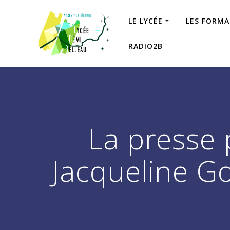
Skip
to
LE LYCÉE
LES FORM
content
RADIO2B
La presse 
Jacqueline Go