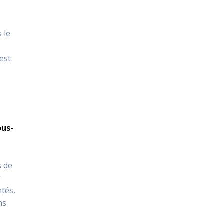
 le
’est
ous-
s de
y
ntés,
ns