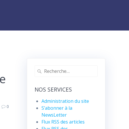
Recherche
he
pour
:
NOS SERVICES
Administration du site
0
S’abonner à la
NewsLetter
Flux RSS des articles
Flux RSS des