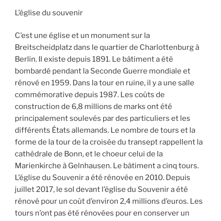
L’église du souvenir
C’est une église et un monument sur la
Breitscheidplatz dans le quartier de Charlottenburg à
Berlin
.
Il existe depuis 1891. Le bâtiment a été
bombardé pendant la Seconde Guerre mondiale et
rénové en 1959. Dans la tour en ruine, il y a une salle
commémorative depuis 1987.
Les coûts de
construction de 6,8 millions de marks ont été
principalement soulevés par des particuliers et les
différents États allemands.
Le nombre de tours et la
forme de la tour de la croisée du transept rappellent la
cathédrale de Bonn, et le choeur celui de la
Marienkirche à Gelnhausen.
Le bâtiment a cinq tours.
L’église du Souvenir a été rénovée en 2010. Depuis
juillet 2017, le sol devant l’église du Souvenir a été
rénové pour un coût d’environ 2,4 millions d’euros.
Les
tours n’ont pas été rénovées pour en conserver un