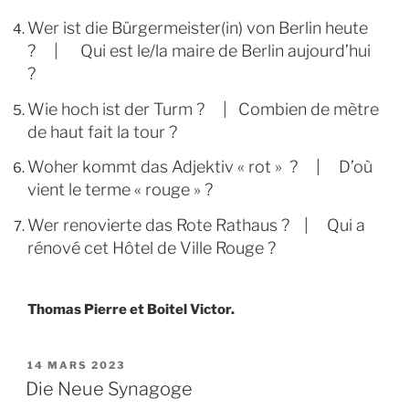
Wer ist die Bürgermeister(in) von Berlin heute
? | Qui est le/la maire de Berlin aujourd’hui
?
Wie hoch ist der Turm ? | Combien de mètre
de haut fait la tour ?
Woher kommt das Adjektiv « rot » ? | D’où
vient le terme « rouge » ?
Wer renovierte das Rote Rathaus ? | Qui a
rénové cet Hôtel de Ville Rouge ?
Thomas Pierre et Boitel Victor.
PUBLIÉ
14 MARS 2023
LE
Die Neue Synagoge