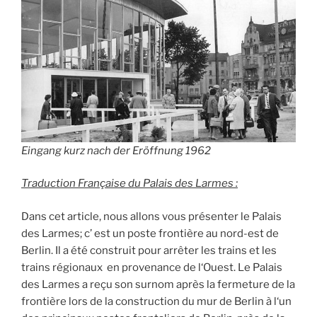
Eingang kurz nach der Eröffnung 1962
Traduction Française du Palais des Larmes :
Dans
cet
article
,
nous
allons
vous
présenter
le
Palais
des
Larmes; c’
est
un
poste
frontière
au
nord-est
de
Berlin
.
Il
a
été
construit
pour
arrêter
les
trains
et
les
trains régionaux
en provenance
de
l
‘
Ouest
.
Le
Palais
des
Larmes
a
reçu
son
surnom
après
la
fermeture
de
la
frontière
lors
de
la
construction
du
mur
de
Berlin
à
l
‘
un