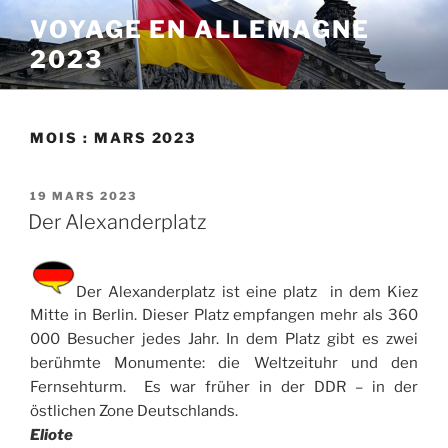
Aller
VOYAGE EN ALLEMAGNE
au
2023
contenu
principal
MOIS :
MARS 2023
PUBLIÉ
19 MARS 2023
LE
Der Alexanderplatz
Der Alexanderplatz ist eine platz in dem Kiez
Mitte in Berlin. Dieser Platz empfangen mehr als 360
000 Besucher jedes Jahr. In dem Platz gibt es zwei
berühmte Monumente: die Weltzeituhr und den
Fernsehturm. Es war früher in der DDR – in der
östlichen Zone Deutschlands.
Eliote