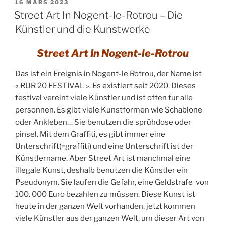
PUBLIÉ
16 MARS 2023
LE
Street Art In Nogent-le-Rotrou – Die
Künstler und die Kunstwerke
Street Art In Nogent-le-Rotrou
Das ist ein Ereignis in Nogent-le Rotrou, der Name ist
« RUR 20 FESTIVAL ». Es existiert seit 2020. Dieses
festival vereint viele Künstler und ist offen fur alle
personnen. Es gibt viele Kunstformen wie Schablone
oder Ankleben… Sie benutzen die sprühdose oder
pinsel. Mit dem Graffiti, es gibt immer eine
Unterschrift(=graffiti) und eine Unterschrift ist der
Künstlername.
Aber
Street
Art
ist
manchmal
eine
illegale
Kunst
,
deshalb
benutzen
die
Künstler
ein
Pseudonym
.
Sie
laufen die Gefahr,
eine
Gelds
trafe
von
100
.
000
Euro bezahlen zu müssen
.
Diese
Kunst
ist
heute
in
der
ganzen
Welt
vorhanden,
jetzt
kommen
viele
Künstler
aus
der
ganzen
Welt
,
um
dieser
Art
von