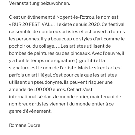
Veranstaltung beizuwohnen.
C
‘
est
un
événement
à
Nogent-le-Rotrou
,
le
nom
est
«
RUR
20
FESTIVAL
«
.
Il
existe
depuis
2020
.
Ce
festival
rassemble
de
nombreux
artistes
et
est
ouvert
à
toutes
les
personnes
.
Il
y
a
beaucoup
d
e styles d’art
comme le
pochoir
ou du collage
.
.
.
. Les artistes
utilisent de
bombes de peintures
ou
des
pinceaux. Avec l’oeuvre, il
y a tout le temps une signature (=graffiti) et la
signature est le nom de l’artiste. Mais le street art est
parfois un art illégal, c’est pour cela que les artistes
utilisent un pseudonyme. Ils peuvent risquer une
amende de 100 000 euros.
Cet art s’est
internationalisé dans le monde entier, maintenant de
nombreux artistes viennent du monde entier à ce
genre d’événement.
Romane Ducre