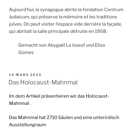
Aujourd’hui, la synagogue abrite la fondation Centrum
Judaicum, qui préserve la mémoire et les traditions
juives. On peut visiter l’espace vide derrière la façade,
qui abritait la salle principale détruite en 1958.
Gemacht von Abygaël Le boeuf und Elisa
Gomes
PUBLIÉ
14 MARS 2023
LE
Das Holocaust-Mahnmal
Im dem Artikel präsentieren wir das Holocaust-
Mahnmal .
Das Mahnmal hat 2710 Säulen und eine unterirdisch
Ausstellungraum