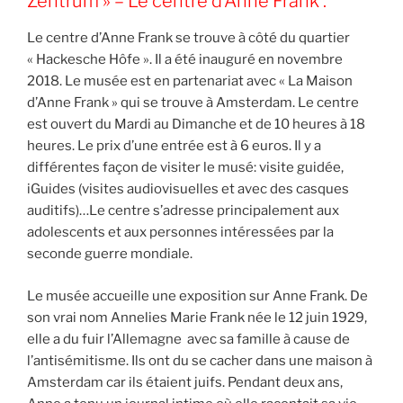
Zentrum » – Le centre d’Anne Frank :
Le centre d’Anne Frank se trouve à côté du quartier
« Hackesche Hôfe ». Il a été inauguré en novembre
2018. Le musée est en partenariat avec « La Maison
d’Anne Frank » qui se trouve à Amsterdam. Le centre
est ouvert du Mardi au Dimanche et de 10 heures à 18
heures. Le prix d’une entrée est à 6 euros. Il y a
différentes façon de visiter le musé: visite guidée,
iGuides (visites audiovisuelles et avec des casques
auditifs)…Le centre s’adresse principalement aux
adolescents et aux personnes intéressées par la
seconde guerre mondiale.
Le musée accueille une exposition sur Anne Frank. De
son vrai nom Annelies Marie Frank née le 12 juin 1929,
elle a du fuir l’Allemagne avec sa famille à cause de
l’antisémitisme. Ils ont du se cacher dans une maison à
Amsterdam car ils étaient juifs. Pendant deux ans,