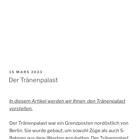
PUBLIÉ
15 MARS 2023
LE
Der Tränenpalast
In diesem Artikel werden wir Ihnen den Tränenpalast
vorstellen.
Der Tränenpalast war ein Grenzposten nordöstlich von
Berlin. Sie wurde gebaut, um sowohl Züge als auch S-
Bahnen aus dem Westen anzuhalten. Der Tränenpalast