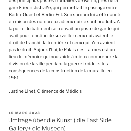
des
principaux
postes
frontaliers
de
Berlin
,
près
de
la
gare
Friedrichstraße
,
qui
permettait
le
passage
entre
Berlin-Ouest
et
Berlin-Est
.
Son
surnom
lui
a
été
donné
en
raison
des
nombreux
a
dieux
qui
se
sont
produits
.
A
la
porte
du
bâtiment
se
trouvait
un
poste
de
garde
qui
avait
pour
fonction
de
surveiller
ceux
qui
avaient
le
droit
de
franchir
la
frontière
et
ceux
qui
n
‘
en
avaient
pas
le
droit
.
Aujourd
‘
hui
,
le
Palais
des
Larmes
est
un
lieu
de
mémoire
qui
nous
aide
à
mieux
comprendre
la
division
de
la
ville
pendant
la
guerre
froide
et
les
conséquences
de
la
construction
de
la
muraille
en
196
1.
Justine Linet, Clémence de Médicis
PUBLIÉ
15 MARS 2023
LE
Umfrage über die Kunst ( die East Side
Gallery+ die Museen)