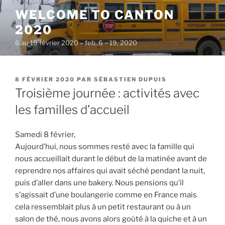
Aller
WELCOME TO CANTON
au
2020
contenu
principal
6 au 19 février 2020 – feb. 6 – 19, 2020
PUBLIÉ
8 FÉVRIER 2020
PAR
SÉBASTIEN DUPUIS
LE
Troisième journée : activités avec
les familles d’accueil
Samedi 8 février,
Aujourd’hui, nous sommes resté avec la famille qui
nous accueillait durant le début de la matinée avant de
reprendre nos affaires qui avait séché pendant la nuit,
puis d’aller dans une bakery. Nous pensions qu’il
s’agissait d’une boulangerie comme en France mais
cela ressemblait plus à un petit restaurant ou à un
salon de thé, nous avons alors goûté à la quiche et à un