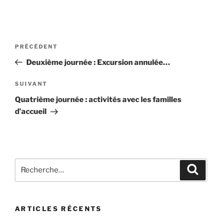
Navigation
Article
PRÉCÉDENT
de
précédent
Deuxième journée : Excursion annulée…
l’article
Article
SUIVANT
suivant
Quatrième journée : activités avec les familles
d’accueil
Recherche
Recher
pour
:
ARTICLES RÉCENTS