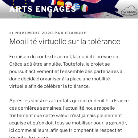
Aller
ARTS ENGAGÉS
au
contenu
principal
PUBLIÉ
11 NOVEMBRE 2020
PAR
CTANGUY
LE
Mobilité virtuelle sur la tolérance
En raison du contexte actuel, la mobilité prévue en
Grèce a dû être annulée. Toutefois, le projet se
poursuit activement et l’ensemble des partenaires a
donc décidé d’organiser à la place une mobilité
virtuelle afin de célébrer la tolérance.
Après les sinistres attentats qui ont endeuillé la France
ces dernières semaines, l’actualité nous rappelle
tristement que cette valeur n’est jamais pleinement
acquise et qu’on doit tous se mobiliser pour la garantir,
ici comme ailleurs, afin que triomphent le respect et
l’écoute de chacun.