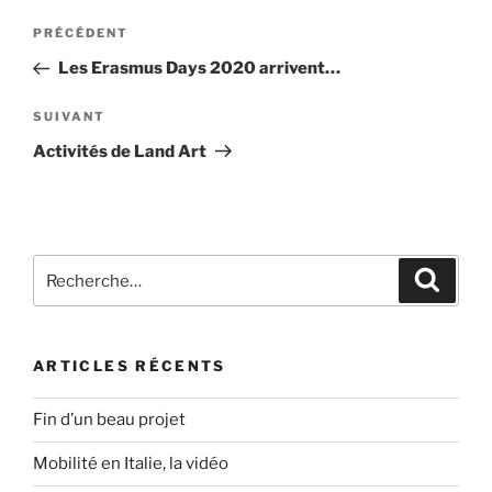
Navigation
Article
PRÉCÉDENT
de
précédent
Les Erasmus Days 2020 arrivent…
l’article
Article
SUIVANT
suivant
Activités de Land Art
Recherche
Recher
pour
:
ARTICLES RÉCENTS
Fin d’un beau projet
Mobilité en Italie, la vidéo