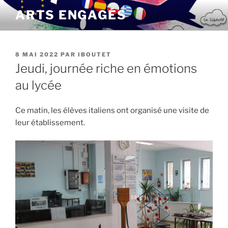
Aller
ARTS ENGAGÉS
au
contenu
principal
PUBLIÉ
8 MAI 2022
PAR
IBOUTET
LE
Jeudi, journée riche en émotions
au lycée
Ce matin, les élèves italiens ont organisé une visite de
leur établissement.