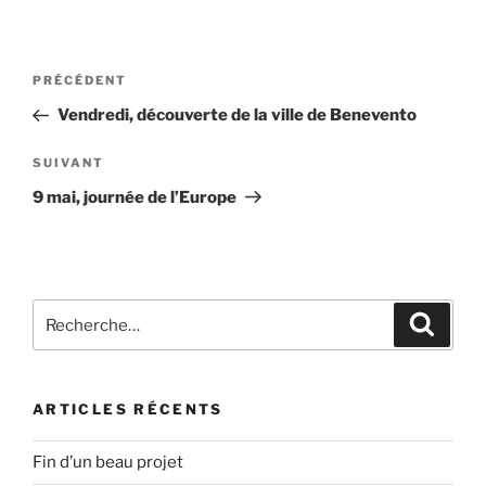
Navigation
Article
PRÉCÉDENT
de
précédent
Vendredi, découverte de la ville de Benevento
l’article
Article
SUIVANT
suivant
9 mai, journée de l’Europe
Recherche
Recher
pour
:
ARTICLES RÉCENTS
Fin d’un beau projet