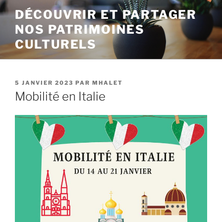
Aller
DÉCOUVRIR ET PARTAGER
au
NOS PATRIMOINES
contenu
principal
CULTURELS
PUBLIÉ
5 JANVIER 2023
PAR
MHALET
LE
Mobilité en Italie