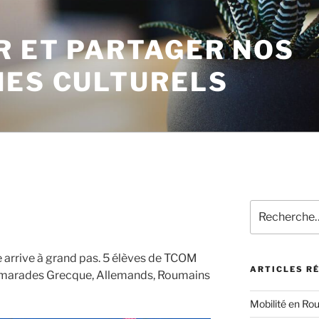
R ET PARTAGER NOS
NES CULTURELS
Recherche
pour
:
 arrive à grand pas. 5 élèves de TCOM
ARTICLES R
camarades Grecque, Allemands, Roumains
Mobilité en Rou