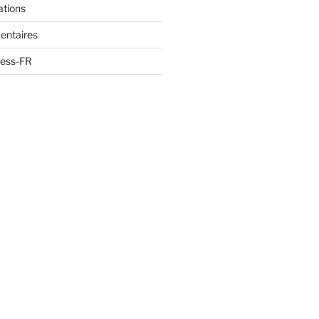
ations
entaires
ress-FR