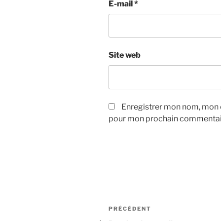
E-mail
*
Site web
Enregistrer mon nom, mon e
pour mon prochain commentai
Navigation
Article
PRÉCÉDENT