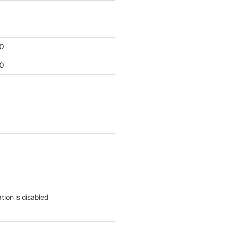
0
0
tion is disabled