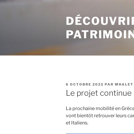
Aller
au
DÉCOUVRI
contenu
principal
PATRIMOI
PUBLIÉ
6 OCTOBRE 2022
PAR
MHALET
LE
Le projet continue
La prochaine mobilité en Grèce
vont bientôt retrouver leurs 
et Italiens.