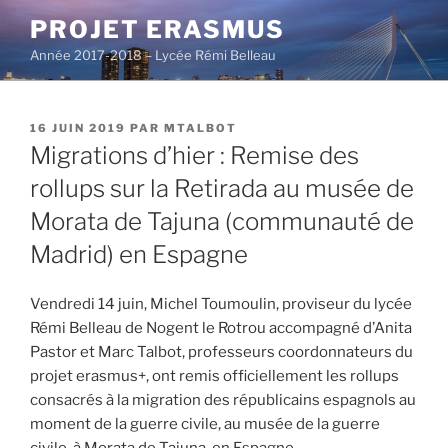
Aller
PROJET ERASMUS
au
Année 2017-2018 – Lycée Rémi Belleau
contenu
principal
PUBLIÉ
16 JUIN 2019
PAR
MTALBOT
LE
Migrations d’hier : Remise des
rollups sur la Retirada au musée de
Morata de Tajuna (communauté de
Madrid) en Espagne
Vendredi 14 juin, Michel Toumoulin, proviseur du lycée
Rémi Belleau de Nogent le Rotrou accompagné d’Anita
Pastor et Marc Talbot, professeurs coordonnateurs du
projet erasmus+, ont remis officiellement les rollups
consacrés à la migration des républicains espagnols au
moment de la guerre civile, au musée de la guerre