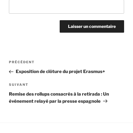
Navigation
Article
PRÉCÉDENT
de
précédent
Exposition de clôture du projet Erasmus+
l’article
Article
SUIVANT
suivant
Remise des rollups consacrés à la retirada : Un
événement relayé par la presse espagnole