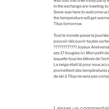
was told that a Birthday party w
in the exchange are meeting to 
Snow was here to welcome us b
the temperature will get warme
Titus tomorrow.
Tout le monde passe la journée a
pouvoir découvrir toutes sorte
???????????? Joyeux Anniversai
ses 17 bougies ici. Mon petit do
laquelle tous les élèves de l’ec
La neige était là pour nous acc
promettent des températures p
de ski à Titus ne sera pas com
Laisser un commentai