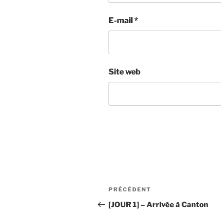
E-mail
*
Site web
Navigation
Article
PRÉCÉDENT
de
précédent
[JOUR 1] – Arrivée à Canton