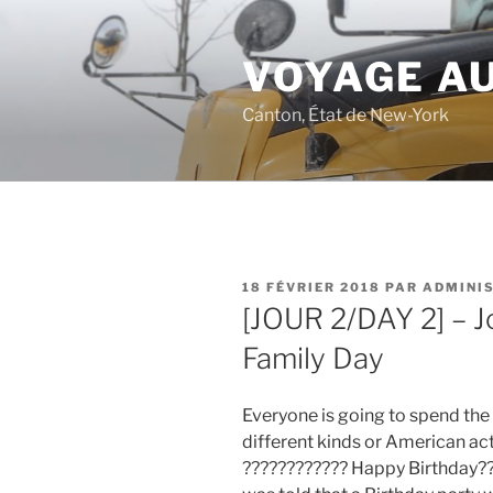
Aller
au
VOYAGE AU
contenu
principal
Canton, État de New-York
PUBLIÉ
18 FÉVRIER 2018
PAR
ADMINI
LE
[JOUR 2/DAY 2] – J
Family Day
Everyone is going to spend the d
different kinds or American acti
???????????? Happy Birthday???