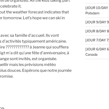
ill be organized. All the kids taking part
celebrate it.
[JOUR 10/DAY 10
ut the weather forecast indicates that
Potsdam
r tomorrow. Let’s hope we can ski in
[JOUR 9/DAY 9]
[JOUR 8/DAY 8]
vec sa famille d’accueil. Ils vont
[JOUR 7/DAY 7]
s d’activités typiquement américaine.
re ???????????? à Jeanne qui soufflera
[JOUR 6/DAY 6]
igt m’a dit qu’une fête d’anniversaire, à
Canada
hange sont invités, est organisée.
ueillir mais les prévisions météo
lus douces. Espérons que notre journée
promise.
re