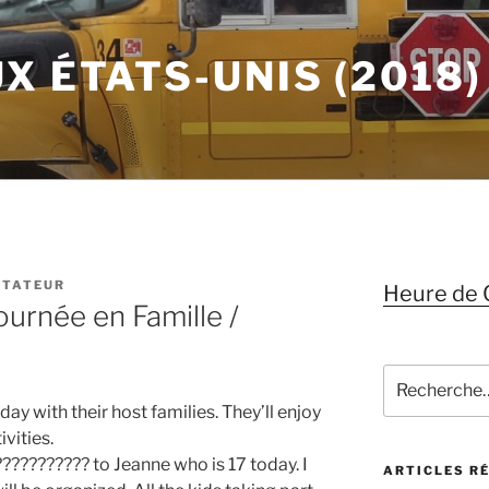
X ÉTATS-UNIS (2018)
STATEUR
Heure de 
ournée en Famille /
Recherche
pour
ay with their host families. They’ll enjoy
:
vities.
????????? to Jeanne who is 17 today. I
ARTICLES R