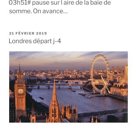
03h51# pause sur l aire de la baie de
somme. On avance…
PUBLIÉ
21 FÉVRIER 2019
LE
Londres départ j-4