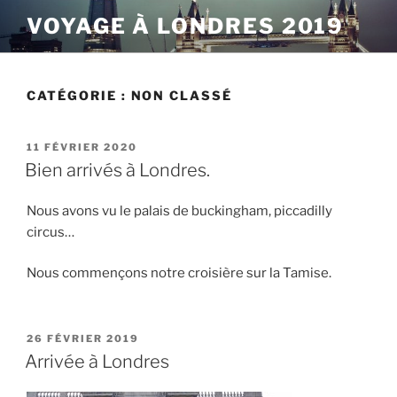
Aller
VOYAGE À LONDRES 2019
au
contenu
principal
CATÉGORIE :
NON CLASSÉ
PUBLIÉ
11 FÉVRIER 2020
LE
Bien arrivés à Londres.
Nous avons vu le palais de buckingham, piccadilly
circus…
Nous commençons notre croisière sur la Tamise.
PUBLIÉ
26 FÉVRIER 2019
LE
Arrivée à Londres