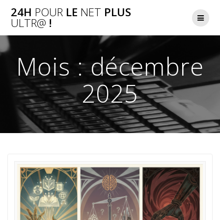
Skip
24H
POUR
LE
NET
PLUS
to
ULTR@
!
content
Mois :
décembre
2025